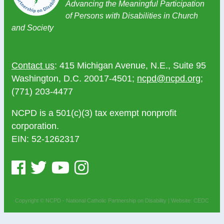
Advancing the Meaningful Participation
of Persons with Disabilities in Church
and Society
Contact us
: 415 Michigan Avenue, N.E., Suite 95
Washington, D.C. 20017-4501;
ncpd@ncpd.org
;
(771) 203-4477
NCPD is a 501(c)(3) tax exempt nonprofit
corporation.
EIN: 52-1262317
Copyright © NCPD - National Catholic Partnership on Disability |
Website: CEDC