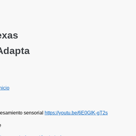
exas
 Maestro que 
nicio
cesamiento sensorial
https://youtu.be/6E0GlK-gT2s
e