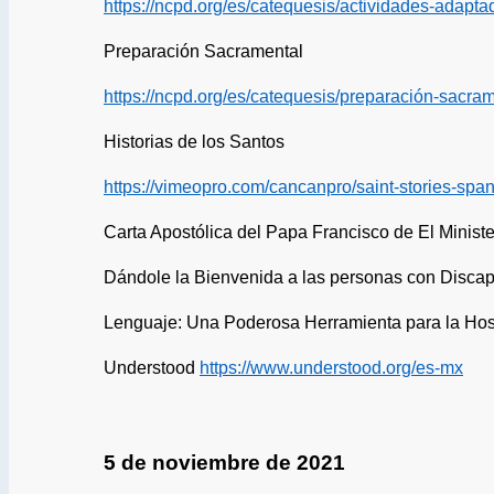
https://ncpd.org/es/catequesis/actividades-adapta
Preparación Sacramental
https://ncpd.org/es/catequesis/preparación-sacra
Historias de los Santos
https://vimeopro.com/cancanpro/saint-stories-spa
Carta Apostólica del Papa Francisco de El Minist
Dándole la Bienvenida a las personas con Discap
Lenguaje: Una Poderosa Herramienta para la Hos
Understood
https://www.understood.org/es-mx
5 de noviembre de 2021