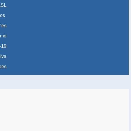
ASL
os
 mes
smo
-19
iva
des