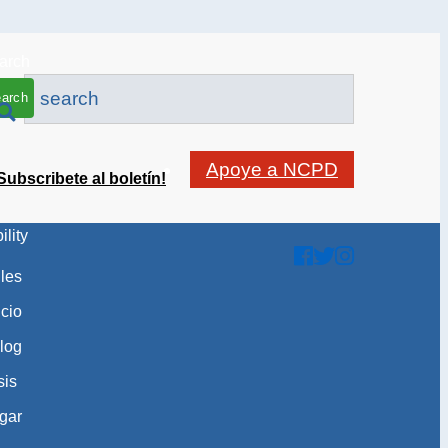
arch
Apoye a NCPD
Subscribete al boletín!
ility
gles
icio
log
sis
gar