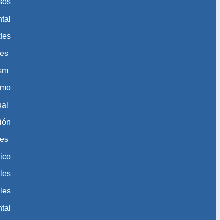
sos
tal
des
des
ism
ismo
ual
ión
les
ico
les
les
tal