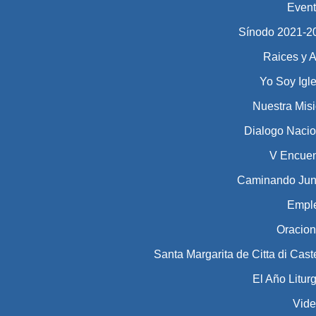
Even
Sínodo 2021-2023​​​
Raices y A
Yo Soy Igl
Nuestra Mis
Dialogo Nacio
V Encuen
Caminando Jun
Empl
Oracio
Santa Margarita de Citta di Cast
El Año Litur
Vid