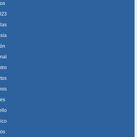
tos
​​​​
las
esia
ión
nal
tro
tos
eos
nes
ello
gico
eos