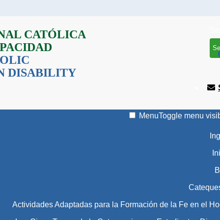
Se
NAL CATÓLICA
APACIDAD
OLIC
 DISABILITY
Menu
Toggle menu visib
In
In
B
Cateque
Actividades Adaptadas para la Formación de la Fe en el Ho