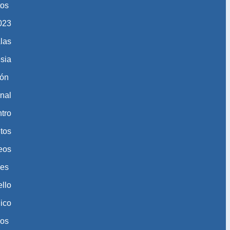
tos
​​​​
las
esia
ión
nal
tro
tos
eos
nes
ello
gico
eos