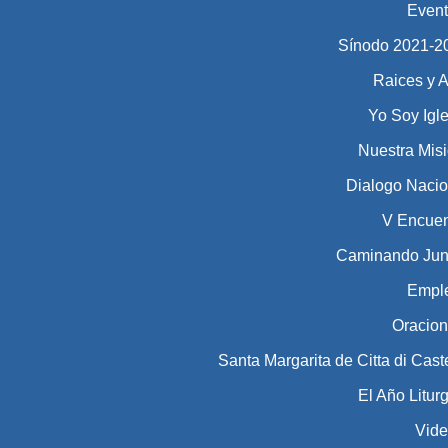
Even
Sínodo 2021-2023​​​
Raices y A
Yo Soy Igl
Nuestra Mis
Dialogo Nacio
V Encuen
Caminando Jun
Empl
Oracio
Santa Margarita de Citta di Cast
El Año Litur
Vid