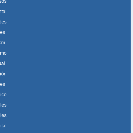
sos
tal
des
des
ism
ismo
ual
ión
les
ico
les
les
tal