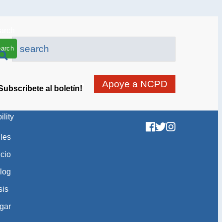
arch
Apoye a NCPD
Subscribete al boletín!
ility
gles
icio
log
sis
gar