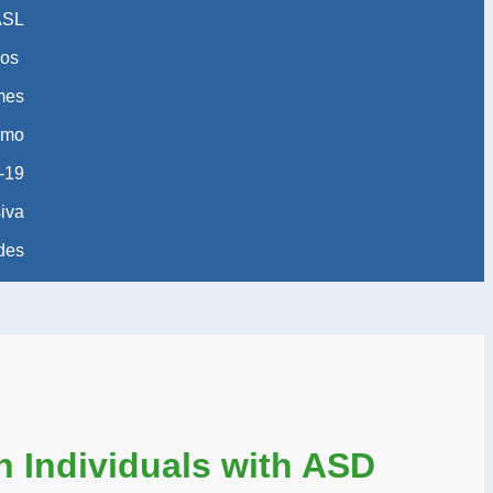
ASL
os
 mes
smo
-19
iva
des
h Individuals with ASD