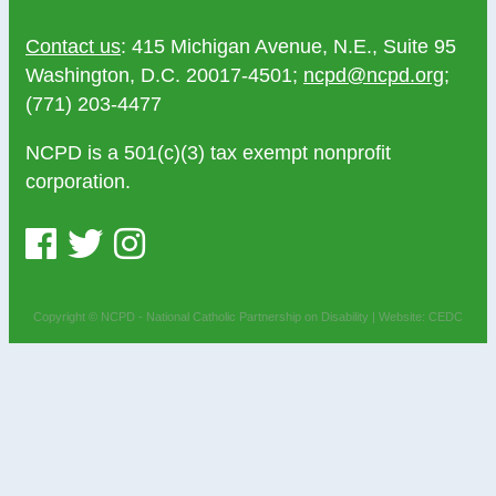
Contact us
: 415 Michigan Avenue, N.E., Suite 95
Washington, D.C. 20017-4501;
ncpd@ncpd.org
;
(771) 203-4477
NCPD is a 501(c)(3) tax exempt nonprofit
corporation.
Copyright © NCPD - National Catholic Partnership on Disability |
Website: CEDC