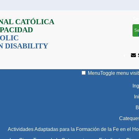
Se
NAL CATÓLICA
APACIDAD
OLIC
 DISABILITY
Menu
Toggle menu visib
In
In
B
Cateque
Actividades Adaptadas para la Formación de la Fe en el Ho