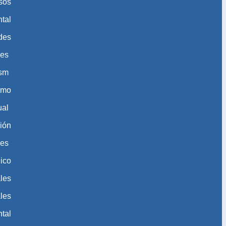
sos
tal
des
des
ism
ismo
ual
ión
les
ico
les
les
tal