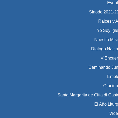
Even
Sínodo 2021-2023​​​
Raices y A
Yo Soy Igl
Nuestra Mis
Dialogo Nacio
V Encuen
Caminando Jun
Empl
Oracio
Santa Margarita de Citta di Cast
El Año Litur
Vid