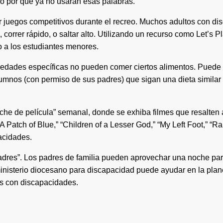
o por qué ya no usarán esas palabras.
r juegos competitivos durante el recreo. Muchos adultos con di
 correr rápido, o saltar alto. Utilizando un recurso como Let’s 
 a los estudiantes menores.
dades específicas no pueden comer ciertos alimentos. Puede se
lumnos (con permiso de sus padres) que sigan una dieta similar
oche de película” semanal, donde se exhiba filmes que resalte
A Patch of Blue,” “Children of a Lesser God,” “My Left Foot,” 
acidades.
dres”. Los padres de familia pueden aprovechar una noche para
el ministerio diocesano para discapacidad puede ayudar en la pl
as con discapacidades.