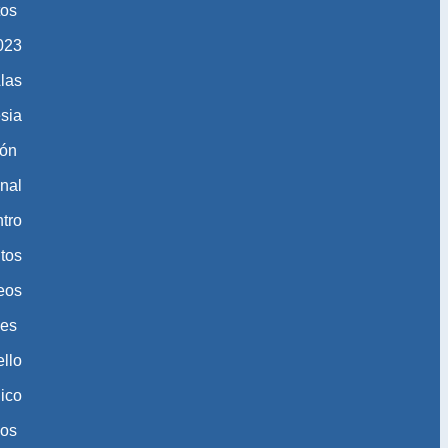
tos
​​​​
las
esia
ión
nal
tro
tos
eos
nes
ello
gico
eos