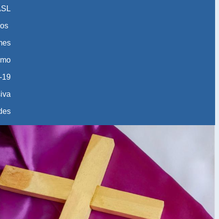
ASL
os
 mes
smo
-19
iva
des