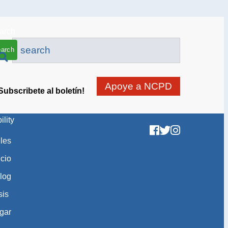
arch
Apoye a NCPD
Subscribete al boletín!
ility
gles
icio
log
sis
gar