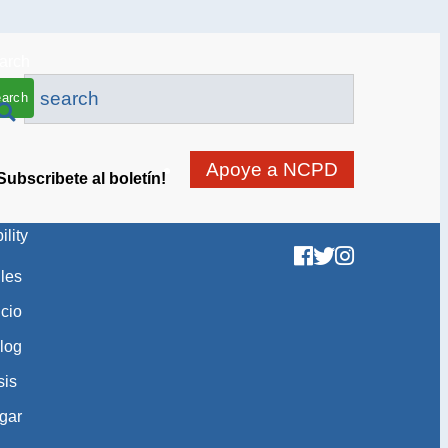
arch
Apoye a NCPD
Subscribete al boletín!
ility
gles
icio
log
sis
gar