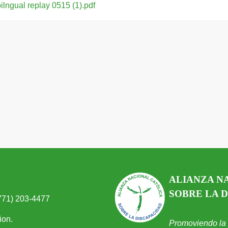
bilngual replay 0515 (1).pdf
ALIANZA N
SOBRE LA 
(771) 203-4477
ion.
Promoviendo la p