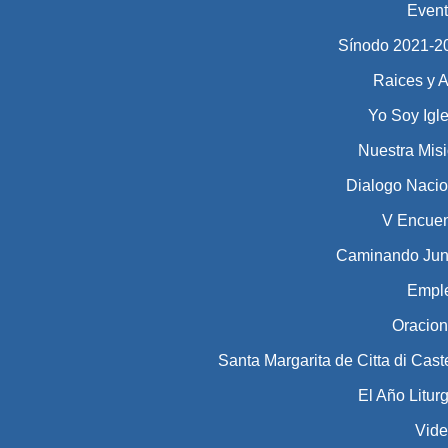
Even
Sínodo 2021-2023​​​
Raices y A
Yo Soy Igl
Nuestra Mis
Dialogo Nacio
V Encuen
Caminando Jun
Empl
Oracio
Santa Margarita de Citta di Cast
El Año Litur
Vid