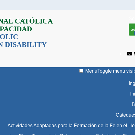
Se
NAL CATÓLICA
APACIDAD
OLIC
 DISABILITY
Menu
Toggle menu visib
In
In
B
Cateque
Actividades Adaptadas para la Formación de la Fe en el Ho