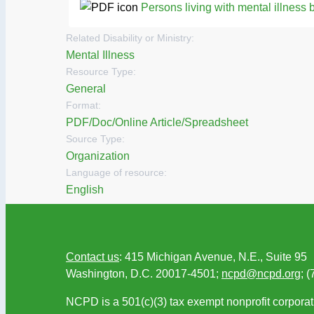
Persons living with mental illness 
Related Disability or Ministry:
Mental Illness
Resource Type:
General
Format:
PDF/Doc/Online Article/Spreadsheet
Source Type:
Organization
Language of resource:
English
Contact us
: 415 Michigan Avenue, N.E., Suite 95
Washington, D.C. 20017-4501;
ncpd@ncpd.org
; 
NCPD is a 501(c)(3) tax exempt nonprofit corporat