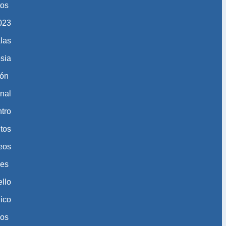
tos
​​​​
las
esia
ión
nal
tro
tos
eos
nes
ello
gico
eos