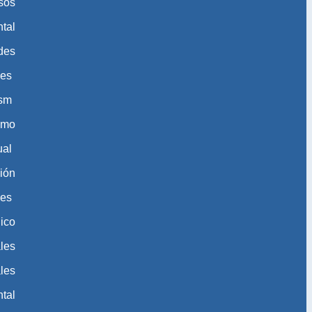
sos
tal
des
des
ism
ismo
ual
ión
les
ico
les
les
tal