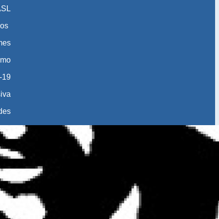
ASL
os
 mes
smo
-19
iva
des