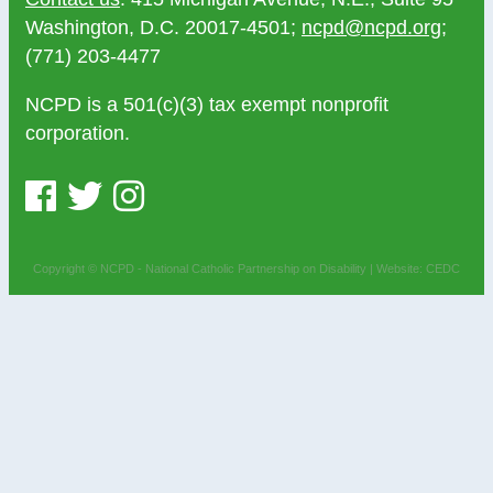
Washington, D.C. 20017-4501;
ncpd@ncpd.org
;
(771) 203-4477
NCPD is a 501(c)(3) tax exempt nonprofit
corporation.
Copyright © NCPD - National Catholic Partnership on Disability |
Website: CEDC